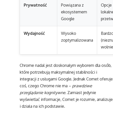
Prywatność
Powiązana z
Opcje
ekosystemem
lokaln
Google
przetw
Wydajność
Wysoko
Bardzo
zoptymalizowana
(niezn
wolnie
Chrome nadal jest doskonałym wyborem dla osób,
które potrzebują maksymalnej stabilności i
integracji z usługami Google. Jednak Comet oferuje
coś, czego Chrome nie ma –
prawdziwe
przeglądanie kognitywne
. Zamiast jedynie
wyświetlać informacje, Comet je rozumie, analizuje
i działa na ich podstawie.