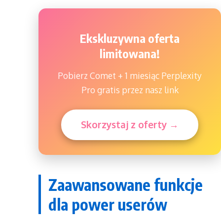
Ekskluzywna oferta
limitowana!
Pobierz Comet + 1 miesiąc Perplexity
Pro gratis przez nasz link
Skorzystaj z oferty →
Zaawansowane funkcje
dla power userów