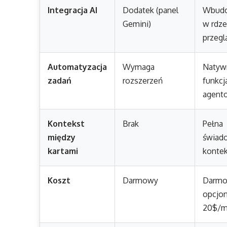
Integracja AI
Dodatek (panel
Wbud
Gemini)
w rdz
przegl
Automatyzacja
Wymaga
Natyw
zadań
rozszerzeń
funkcj
agent
Kontekst
Brak
Pełna
między
świad
kartami
konte
Koszt
Darmowy
Darmo
opcjon
20$/m